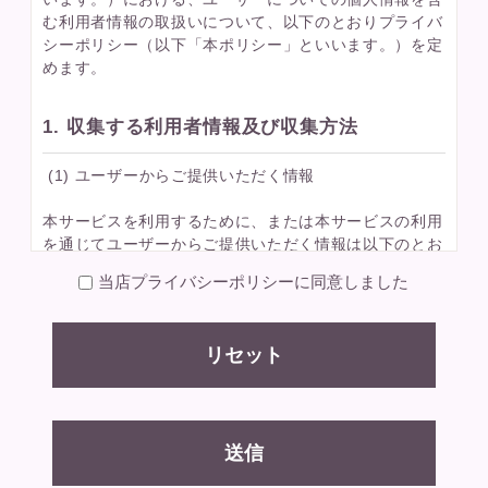
む利用者情報の取扱いについて、以下のとおりプライバ
シーポリシー（以下「本ポリシー」といいます。）を定
めます。
1. 収集する利用者情報及び収集方法
(1) ユーザーからご提供いただく情報
本サービスを利用するために、または本サービスの利用
を通じてユーザーからご提供いただく情報は以下のとお
りです。
当店プライバシーポリシーに同意しました
・氏名、生年月日、性別、職業等プロフィールに関する
情報
・メールアドレス、電話番号、住所等連絡先に関する情
報
・クレジットカード情報、銀行口座情報、電子マネー情
報等決済手段に関する情報
・ユーザーの肖像を含む静止画情報
・入力フォームその他当店が定める方法を通じてユーザ
送信
ーが入力または送信する情報